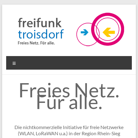
Zum
Inhalt
springen
Freifunk
Menü
Troisdorf
Freies Netz.
Freies
Netz.
Für alle.
Für
alle.
Die nichtkommerzielle Initiative für freie Netzwerke
(WLAN, LoRaWAN u.a.) in der Region Rhein-Sieg