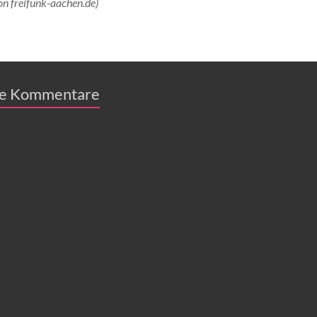
on freifunk-aachen.de)
e Kommentare