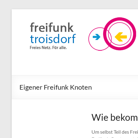
Zum
Inhalt
Freifunk
springen
Troisdorf
Freies
Netz.
Für
alle.
Eigener Freifunk Knoten
Wie bekomm
Um selbst Teil des Fr