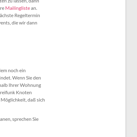
ten zu lassen, dann
ere
Mailingliste
an.
 nächste Regeltermin
ents, die wir dann
dem noch ein
indet. Wenn Sie den
erhalb Ihrer Wohnung
Freifunk Knoten
 Möglichkeit, daß sich
anen, sprechen Sie