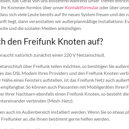
ießen, das Gerät von uns kostenfrei während unser Treffen einrich
te Ihr Kommen formlos über unser
Kontaktformular
oder über uns
dass sich viele Leute bereits auf Ihr neues System freuen und der
unft liegt, dann veranstalten wir außerplanmäßige Installations-Ev
site und die sozialen Medien ankündigen.
ch den Freifunk Knoten auf?
raucht natürlich zunächst einen 220 V Netzanschluß.
etanschluß über Freifunk teilen möchten, so benötigen Sie außer
es das DSL Modem Ihres Providers und den Freifunk Knoten verb
r Nähe eines Fensters aufstellen, ist das Freifunk Netz auch auß
t empfangbar. So können auch Passanten mit Mobilgeräten Ihren 
er Ihrer Nachbarn ebenfalls einen Freifunk Knoten, so besteht die
untereinander verbinden (Mesh-Netz).
n auch im Außenbereich installiert werden. Wenn Sie so etwas pl
e Freifunker an, die Ihnen bestimmt gerne helfen werden.