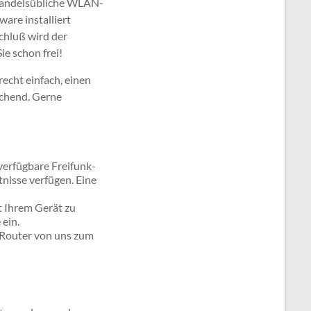
 handelsübliche WLAN-
are installiert
chluß wird der
e schon frei!
recht einfach, einen
ichend. Gerne
 verfügbare Freifunk-
tnisse verfügen. Eine
 Ihrem Gerät zu
 ein.
 Router von uns zum