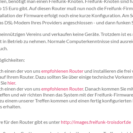
eilen, benötigt man einen Freifunk-Knoten. Freifunk-Knoten sind
ab 15 Euro gibt. Auf diesen Router muß nun noch die Freifunk-Firmw
allation der Firmware erfolgt noch eine kurze Konfiguration. Am S
s DSL-Modem Ihres Providers angeschlossen - und dann funken Si
meinnützigen Vereins und verkaufen keine Geräte. Trotzdem ist es 
st in Betrieb zu nehmen. Normale Computerkenntnisse sind ausre
uch.
glichkeiten:
ich einen der von uns
empfohlenen Router
und installieren die frei
auf Ihrem Router. Dazu sollten Sie über einige technische Vorkenn
 Sie
hier
.
ich einen der von uns
empfohlenen Router
. Danach kommen Sie mit
effen und wir richten Ihnen das System mit der Freifunk-Firmware
zu einem unserer Treffen kommen und einen fertig konfigurierten
s erhalten.
 für den Router gibt es unter
http://images.freifunk-troisdorf.de