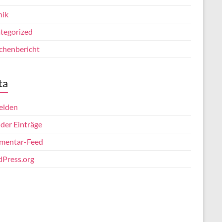
nik
tegorized
chenbericht
ta
elden
 der Einträge
entar-Feed
Press.org