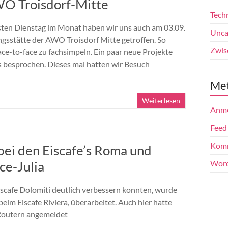
WO Troisdorf-Mitte
Tech
sten Dienstag im Monat haben wir uns auch am 03.09.
Unca
gsstätte der AWO Troisdorf Mitte getroffen. So
Zwis
face-to-face zu fachsimpeln. Ein paar neue Projekte
 besprochen. Dieses mal hatten wir Besuch
Me
Weiterlesen
Anm
Feed
Komm
bei den Eiscafe’s Roma und
ce-Julia
Word
scafe Dolomiti deutlich verbessern konnten, wurde
beim Eiscafe Riviera, überarbeitet. Auch hier hatte
-Routern angemeldet