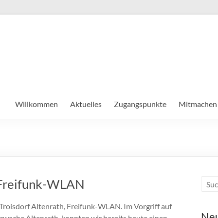
Willkommen
Aktuelles
Zugangspunkte
Mitmachen
t Freifunk-WLAN
n Troisdorf Altenrath, Freifunk-WLAN. Im Vorgriff auf
Neu
rwache Altenrath, konnten wir bereits heute einen