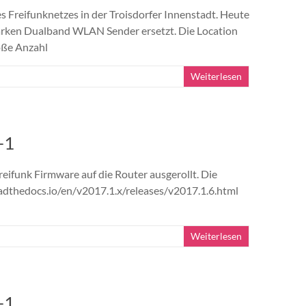
des Freifunknetzes in der Troisdorfer Innenstadt. Heute
arken Dualband WLAN Sender ersetzt. Die Location
oße Anzahl
Weiterlesen
-1
reifunk Firmware auf die Router ausgerollt. Die
eadthedocs.io/en/v2017.1.x/releases/v2017.1.6.html
Weiterlesen
-1