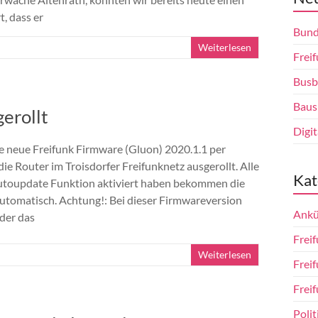
, dass er
Bund
Weiterlesen
Freif
Busb
Baus
erollt
Digi
e neue Freifunk Firmware (Gluon) 2020.1.1 per
ie Router im Troisdorfer Freifunknetz ausgerollt. Alle
Kat
Autoupdate Funktion aktiviert haben bekommen die
utomatisch. Achtung!: Bei dieser Firmwareversion
Ankü
 der das
Freif
Weiterlesen
Frei
Freif
Polit