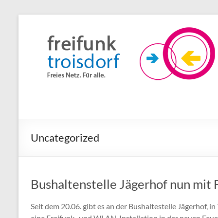
Zum
Inhalt
Freifunk
springen
Troisdorf
Freies
Netz.
Für
alle.
Uncategorized
Bushaltenstelle Jägerhof nun mi
Seit dem 20.06. gibt es an der Bushaltestelle Jägerhof, i
eine Freifunk- und WLAN-Installation in der neuen Feue