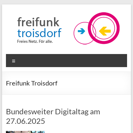
Zum
Inhalt
springen
Freifunk
Menü
Troisdorf
Freies
Freifunk Troisdorf
Netz.
Für
alle.
Bundesweiter Digitaltag am
27.06.2025