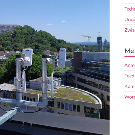
Tech
Unca
Zwis
Me
Anm
Feed
Komm
Word