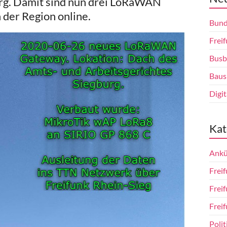
urg. Damit sind nun drei LoRaWAN
 der Region online.
Bund
Freif
Busb
Baus
Digi
Kat
Ankü
Freif
Frei
Freif
Polit