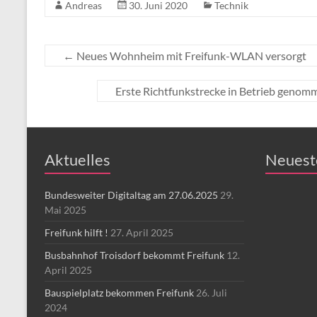
Andreas
30. Juni 2020
Technik
←
Neues Wohnheim mit Freifunk-WLAN versorgt
Erste Richtfunkstrecke in Betrieb genom
Aktuelles
Neuest
Bundesweiter Digitaltag am 27.06.2025
29.
Mai 2025
Freifunk hilft !
27. April 2025
Busbahnhof Troisdorf bekommt Freifunk
12.
April 2025
Bauspielplatz bekommen Freifunk
26. Juli
2024