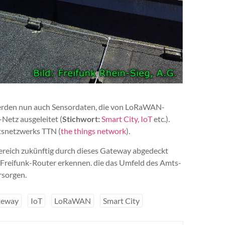
werden nun auch Sensordaten, die von LoRaWAN-
Netz ausgeleitet (
Stichwort:
Smart City,
IoT
etc.).
tsnetzwerks TTN (
the things network
).
Bereich zukünftig durch dieses Gateway abgedeckt
 Freifunk-Router erkennen. die das Umfeld des Amts-
rsorgen.
teway
IoT
LoRaWAN
Smart City