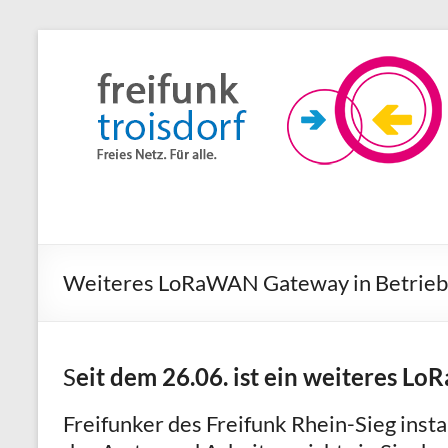
Zum
Inhalt
Freifunk
springen
Troisdorf
Freies
Netz.
Für
alle.
Weiteres LoRaWAN Gateway in Betrie
S
eit dem 26.06. ist ein weiteres 
Freifunker des Freifunk Rhein-Sieg inst