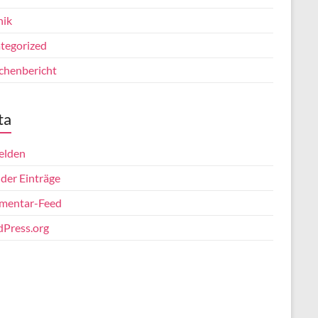
nik
tegorized
chenbericht
ta
elden
 der Einträge
entar-Feed
Press.org